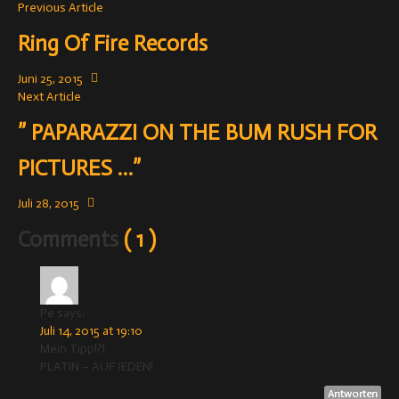
Previous Article
Ring Of Fire Records
Juni 25, 2015
Next Article
” PAPARAZZI ON THE BUM RUSH FOR
PICTURES …”
Juli 28, 2015
Comments
( 1 )
Pe
says:
Juli 14, 2015 at 19:10
Mein Tipp!?!
PLATIN – AUF JEDEN!
Antworten