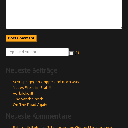
Post Comment
Neueste Beiträge
Schnaps gegen Grippe.Und noch was…
Neues Pferd im Stall!!!!
Vorbildlich!!!!
Eine Woche noch…
On The Road Again…
Neueste Kommentare
RatatouilleRebel
zu
Schnaps gegen Grippe.Und noch was…