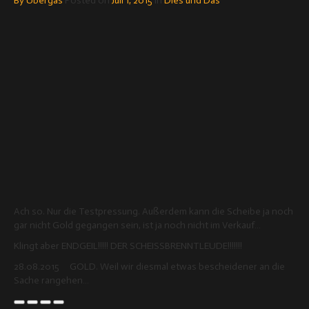
By
Ubergas
Posted on
Juli 1, 2015
in
Dies und Das
Ach so. Nur die Testpressung. Außerdem kann die Scheibe ja noch
gar nicht Gold gegangen sein, ist ja noch nicht im Verkauf…
Klingt aber ENDGEIL!!!!! DER SCHEISSBRENNTLEUDE!!!!!!!
28.08.2015 GOLD. Weil wir diesmal etwas bescheidener an die
Sache rangehen…