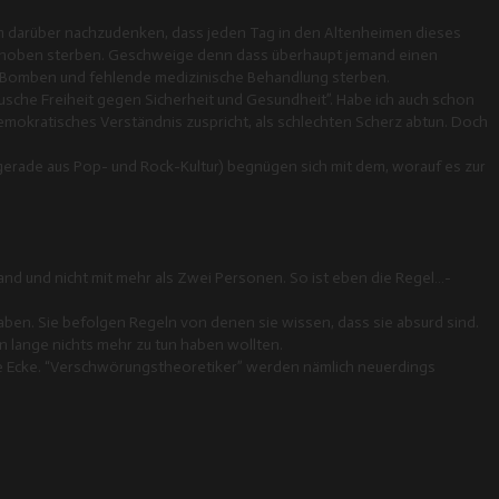
m darüber nachzudenken, dass jeden Tag in den Altenheimen dieses
choben sterben. Geschweige denn dass überhaupt jemand einen
 Bomben und fehlende medizinische Behandlung sterben.
“Tausche Freiheit gegen Sicherheit und Gesundheit”. Habe ich auch schon
demokratisches Verständnis zuspricht, als schlechten Scherz abtun. Doch
erade aus Pop- und Rock-Kultur) begnügen sich mit dem, worauf es zur
nd und nicht mit mehr als Zwei Personen. So ist eben die Regel…-
aben. Sie befolgen Regeln von denen sie wissen, dass sie absurd sind.
n lange nichts mehr zu tun haben wollten.
ie Ecke. “Verschwörungstheoretiker” werden nämlich neuerdings