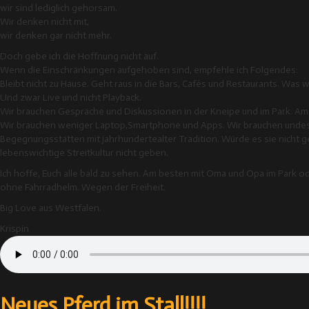
wir sind lediglich gehorsam.
Wir denken nicht mit,
wir denken gar nicht mehr.
Doch gebe ich die Hoffnung nicht auf.
Wenn die Einschränkungen aufgehoben sind, empfehle ich Folgendes:
Bleibt nicht zu Hause. Geht raus in die Bars, Cafés und Restaurants. W
Und zwar Live und nicht Playback.
Wir brauchen Gespräche und Diskussionen in der Kneipe und im Park. Am
Wir brauchen weniger Laptop,Smartphone und Apps. Wir brauchen undesinf
Begegnungsstätten mit jahrhundertealter Tradition. Würde es sie nicht 
lebenswichtige Streitkultur nicht geben.
Ich hoffe, Euch alle bald zu sehen. Am besten mit Oma und Opa im Park od
ohne Fahrradhelm. Wegen der Freiheit.
Big Love aus Westfalen.
Krispin
Neues Pferd im Stall!!!!