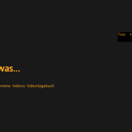
Tour
H
 was…
rmine
,
Videos
,
Videotagebuch