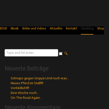
EISS!
Musik
Bilder und Videos
Aktuelles
Kontakt
Überblog
Shop
Neueste Beiträge
Schnaps gegen Grippe.Und noch was…
Neues Pferd im Stall!!!!
Vorbildlich!!!!
Eine Woche noch…
On The Road Again…
Neueste Kommentare