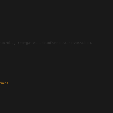
enau richtige Übergas-Attitude auf seiner Axt hervorzaubert.
rmine