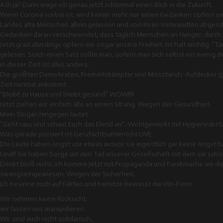
Ach ja? Dann wage ich genau jetzt schonmal einen Blick in die Zukunft.
Wenn Corona vorbei ist, wird keiner mehr nur einen Gedanken opfern u
Landes alte Menschen allein gelassen und von ihren Verwandten abges
Gedanken daran verschwendet, dass täglich Menschen an Hunger, durch
Jetzt grad allerdings opfern wir sogar unsere Freiheit. Ist halt wichtig. 
gelesen. Solch einen Satz sollte man, sofern man sich selbst ein wenig 
in dieser Zeit ist alles anders.
Die größten Demokraten, Freiheitskämpfer und Missstands-Aufdecker (g
Zeit nunmal ankommt.
“Bleibt zu Hause und bleibt gesund.” WOW!!!!
Jetzt ziehen wir einfach alle an einem Strang. Wegen der Gesundheit.
Mein Slogan hingegen lautet:
“Geht raus und schaut Euch das Elend an”.-Wohlgemerkt mit Hygieneabsta
Was gerade passiert ist Geschichtsunterricht LIVE.
Die Leute haben Angst vor etwas wovor sie eigentlich gar keine Angst h
Und!! Sie haben Sorge um den Teil unserer Gesellschaft mit dem sie scho
Denkt bloß nicht, ich komme jetzt mit Propaganda und Panikmache um d
zwangseingewiesen. Wegen der Sicherheit.
Ich besinne mich auf Fakten und benutze bewusst die Wir-Form.
Wir nehmen keine Rücksicht,
wir lassen uns manipulieren.
Wir sind auch nicht solidarisch,