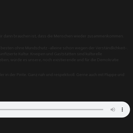
as wir dann brauchen ist, dass die Menschen wieder zusammenkommen.
 besten ohne Mundschutz -alleine schon wegen der Verständlichkeit-.
izierte Kultur. Kneipen und Gaststätten sind kulturelle
geben, würde es unsere, noch existierende und für die Demokratie
er in der Pinte. Ganz nah und respektvoll. Gerne auch mit Fluppe und