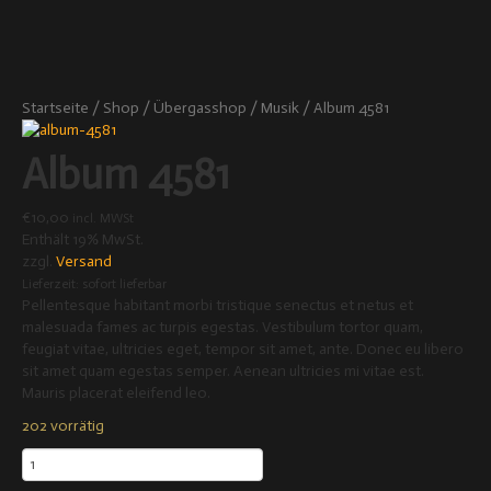
Startseite
/
Shop
/
Übergasshop
/
Musik
/ Album 4581
Album 4581
€
10,00
incl. MWSt
Enthält 19% MwSt.
zzgl.
Versand
Lieferzeit: sofort lieferbar
Pellentesque habitant morbi tristique senectus et netus et
malesuada fames ac turpis egestas. Vestibulum tortor quam,
feugiat vitae, ultricies eget, tempor sit amet, ante. Donec eu libero
sit amet quam egestas semper. Aenean ultricies mi vitae est.
Mauris placerat eleifend leo.
202 vorrätig