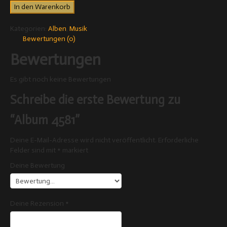
In den Warenkorb
Kategorien:
Alben
,
Musik
Bewertungen (0)
Bewertungen
Es gibt noch keine Bewertungen
Schreibe die erste Bewertung zu
“Album 4581”
Deine E-Mail-Adresse wird nicht veröffentlicht.
Erforderliche
Felder sind mit
*
markiert
Deine Bewertung
Deine Rezension
*