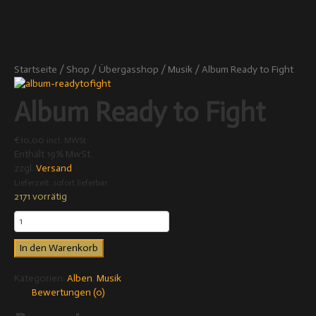
Startseite
/
Shop
/
Übergasshop
/
Musik
/ Album Ready to Fight
Album Ready to Fight
€
10,00
incl. MWSt
Enthält 19% MwSt.
zzgl.
Versand
Lieferzeit: sofort lieferbar
2171 vorrätig
In den Warenkorb
Kategorien:
Alben
,
Musik
Bewertungen (0)