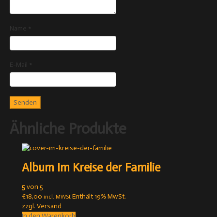
Name
*
E-Mail
*
Ähnliche Produkte
Album Im Kreise der Familie
5
von 5
€
18,00
Enthält 19% MwSt.
incl. MWSt
zzgl.
Versand
In den Warenkorb